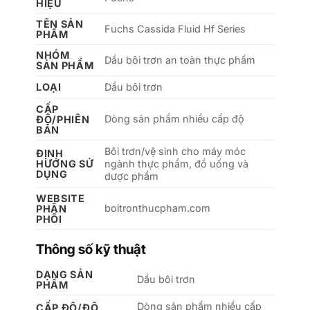
HIỆU
TÊN SẢN
Fuchs Cassida Fluid Hf Series
PHẨM
NHÓM
Dầu bôi trơn an toàn thực phẩm
SẢN PHẨM
LOẠI
Dầu bôi trơn
CẤP
Dòng sản phẩm nhiều cấp độ
ĐỘ/PHIÊN
BẢN
Bôi trơn/vệ sinh cho máy móc
ĐỊNH
HƯỚNG SỬ
ngành thực phẩm, đồ uống và
DỤNG
dược phẩm
WEBSITE
boitronthucpham.com
PHÂN
PHỐI
Thông số kỹ thuật
DẠNG SẢN
Dầu bôi trơn
PHẨM
Dòng sản phẩm nhiều cấp
CẤP ĐỘ/ĐỘ