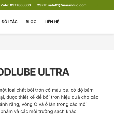
Zalo:
0977868803
CSKH:
sale01@maianduc.com
ĐỐI TÁC
BLOG
LIÊN HỆ
ODLUBE ULTRA
một loại chất bôi trơn có màu be, có độ bám
i, được thiết kế để bôi trơn hiệu quả cho các
 bánh răng, vòng O và ổ lăn trong các môi
 phẩm và các môi trường sạch khác