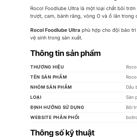
Rocol Foodlube Ultra là một loại chất bôi trơ
trượt, cam, bánh răng, vòng O và ổ lăn tron
Rocol Foodlube Ultra
phù hợp cho đội bảo trì 
vệ sinh trong sản xuất.
Thông tin sản phẩm
THƯƠNG HIỆU
Roco
TÊN SẢN PHẨM
Rocol
NHÓM SẢN PHẨM
Dầu 
LOẠI
Sản 
ĐỊNH HƯỚNG SỬ DỤNG
Bôi 
WEBSITE PHÂN PHỐI
boit
Thông số kỹ thuật