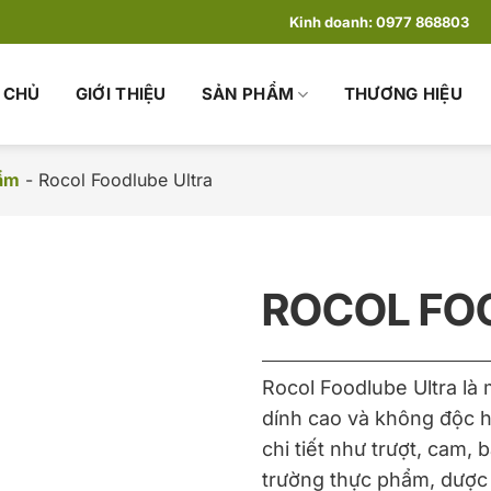
Kinh doanh:
0977 868803
 CHỦ
GIỚI THIỆU
SẢN PHẨM
THƯƠNG HIỆU
hẩm
-
Rocol Foodlube Ultra
ROCOL FO
Rocol Foodlube Ultra là 
dính cao và không độc hạ
chi tiết như trượt, cam,
trường thực phẩm, dược