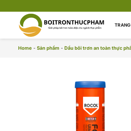
Chuyển
đến
nội
dung
TRANG
Home
-
Sản phẩm
-
Dầu bôi trơn an toàn thực p