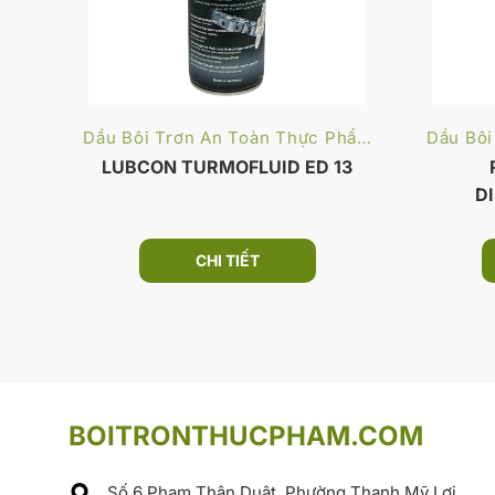
Dầu Bôi Trơn An Toàn Thực Phẩm
LUBCON TURMOFLUID ED 13
D
CHI TIẾT
BOITRONTHUCPHAM.COM
Số 6 Phạm Thận Duật, Phường Thạnh Mỹ Lợi,