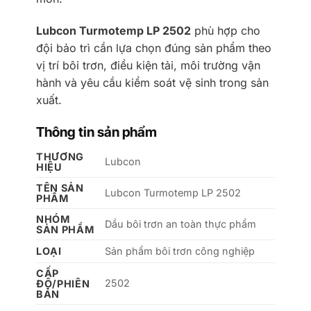
Lubcon Turmotemp LP 2502
phù hợp cho
đội bảo trì cần lựa chọn đúng sản phẩm theo
vị trí bôi trơn, điều kiện tải, môi trường vận
hành và yêu cầu kiểm soát vệ sinh trong sản
xuất.
Thông tin sản phẩm
THƯƠNG
Lubcon
HIỆU
TÊN SẢN
Lubcon Turmotemp LP 2502
PHẨM
NHÓM
Dầu bôi trơn an toàn thực phẩm
SẢN PHẨM
LOẠI
Sản phẩm bôi trơn công nghiệp
CẤP
2502
ĐỘ/PHIÊN
BẢN