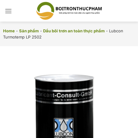
Chuyển
đến
nội
dung
Home
-
Sản phẩm
-
Dầu bôi trơn an toàn thực phẩm
-
Lubcon
Turmotemp LP 2502