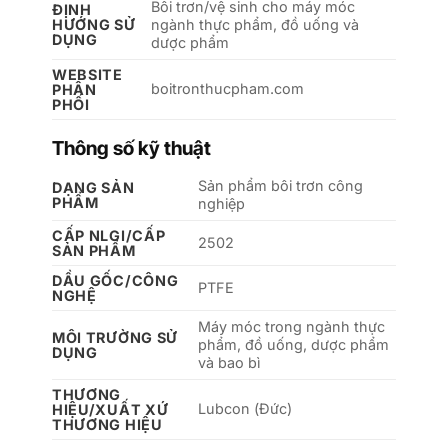
Bôi trơn/vệ sinh cho máy móc
ĐỊNH
HƯỚNG SỬ
ngành thực phẩm, đồ uống và
DỤNG
dược phẩm
WEBSITE
boitronthucpham.com
PHÂN
PHỐI
Thông số kỹ thuật
Sản phẩm bôi trơn công
DẠNG SẢN
PHẨM
nghiệp
CẤP NLGI/CẤP
2502
SẢN PHẨM
DẦU GỐC/CÔNG
PTFE
NGHỆ
Máy móc trong ngành thực
MÔI TRƯỜNG SỬ
phẩm, đồ uống, dược phẩm
DỤNG
và bao bì
THƯƠNG
Lubcon (Đức)
HIỆU/XUẤT XỨ
THƯƠNG HIỆU