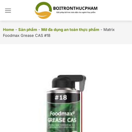
Chuyển
đến
nội
dung
Home
-
Sản phẩm
-
Mỡ đa dụng an toàn thực phẩm
-
Matrix
Foodmax Grease CAS #18