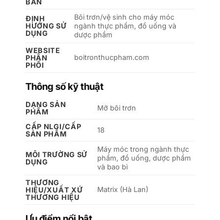
BẢN
Bôi trơn/vệ sinh cho máy móc
ĐỊNH
HƯỚNG SỬ
ngành thực phẩm, đồ uống và
DỤNG
dược phẩm
WEBSITE
boitronthucpham.com
PHÂN
PHỐI
Thông số kỹ thuật
DẠNG SẢN
Mỡ bôi trơn
PHẨM
CẤP NLGI/CẤP
18
SẢN PHẨM
Máy móc trong ngành thực
MÔI TRƯỜNG SỬ
phẩm, đồ uống, dược phẩm
DỤNG
và bao bì
THƯƠNG
Matrix (Hà Lan)
HIỆU/XUẤT XỨ
THƯƠNG HIỆU
Ưu điểm nổi bật