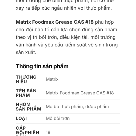
môi trường chế biến thực phẩm, nơi có thể
xảy ra tiếp xúc ngẫu nhiên với thực phẩm.
Matrix Foodmax Grease CAS #18
phù hợp
cho đội bảo trì cần lựa chọn đúng sản phẩm
theo vị trí bôi trơn, điều kiện tải, môi trường
vận hành và yêu cầu kiểm soát vệ sinh trong
sản xuất.
Thông tin sản phẩm
THƯƠNG
Matrix
HIỆU
TÊN SẢN
Matrix Foodmax Grease CAS #18
PHẨM
NHÓM
Mỡ bò thực phẩm, dược phẩm
SẢN PHẨM
LOẠI
Mỡ bôi trơn
CẤP
18
ĐỘ/PHIÊN