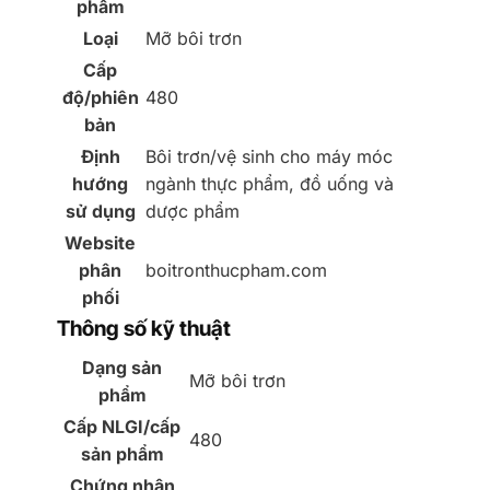
phẩm
Loại
Mỡ bôi trơn
Cấp
độ/phiên
480
bản
Định
Bôi trơn/vệ sinh cho máy móc
hướng
ngành thực phẩm, đồ uống và
sử dụng
dược phẩm
Website
phân
boitronthucpham.com
phối
Thông số kỹ thuật
Dạng sản
Mỡ bôi trơn
phẩm
Cấp NLGI/cấp
480
sản phẩm
Chứng nhận