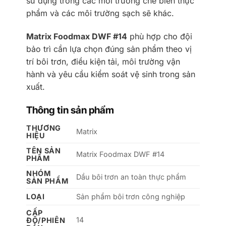
sử dụng trong các môi trường chế biến thực
phẩm và các môi trường sạch sẽ khác.
Matrix Foodmax DWF #14
phù hợp cho đội
bảo trì cần lựa chọn đúng sản phẩm theo vị
trí bôi trơn, điều kiện tải, môi trường vận
hành và yêu cầu kiểm soát vệ sinh trong sản
xuất.
Thông tin sản phẩm
THƯƠNG
Matrix
HIỆU
TÊN SẢN
Matrix Foodmax DWF #14
PHẨM
NHÓM
Dầu bôi trơn an toàn thực phẩm
SẢN PHẨM
LOẠI
Sản phẩm bôi trơn công nghiệp
CẤP
14
ĐỘ/PHIÊN