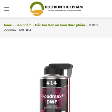
Chuyển
đến
nội
dung
Home
-
Sản phẩm
-
Dầu bôi trơn an toàn thực phẩm
-
Matrix
Foodmax DWF #14