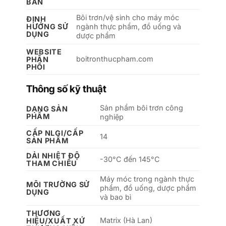
BẢN
Bôi trơn/vệ sinh cho máy móc
ĐỊNH
HƯỚNG SỬ
ngành thực phẩm, đồ uống và
DỤNG
dược phẩm
WEBSITE
boitronthucpham.com
PHÂN
PHỐI
Thông số kỹ thuật
Sản phẩm bôi trơn công
DẠNG SẢN
PHẨM
nghiệp
CẤP NLGI/CẤP
14
SẢN PHẨM
DẢI NHIỆT ĐỘ
-30°C đến 145°C
THAM CHIẾU
Máy móc trong ngành thực
MÔI TRƯỜNG SỬ
phẩm, đồ uống, dược phẩm
DỤNG
và bao bì
THƯƠNG
Matrix (Hà Lan)
HIỆU/XUẤT XỨ