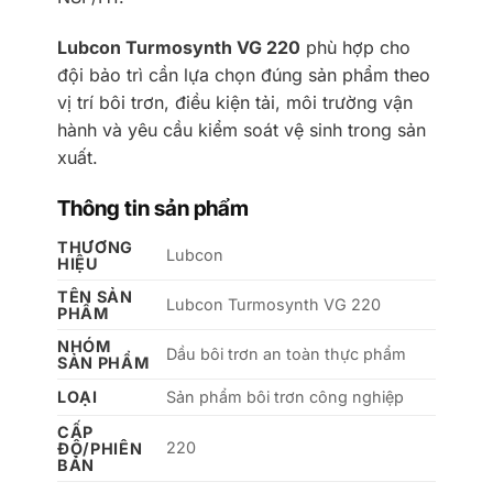
Lubcon Turmosynth VG 220
phù hợp cho
đội bảo trì cần lựa chọn đúng sản phẩm theo
vị trí bôi trơn, điều kiện tải, môi trường vận
hành và yêu cầu kiểm soát vệ sinh trong sản
xuất.
Thông tin sản phẩm
THƯƠNG
Lubcon
HIỆU
TÊN SẢN
Lubcon Turmosynth VG 220
PHẨM
NHÓM
Dầu bôi trơn an toàn thực phẩm
SẢN PHẨM
LOẠI
Sản phẩm bôi trơn công nghiệp
CẤP
220
ĐỘ/PHIÊN
BẢN