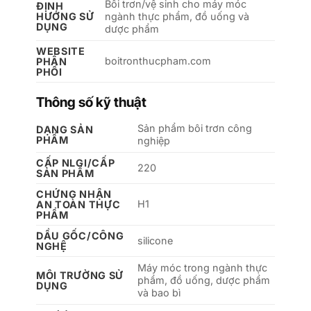
Bôi trơn/vệ sinh cho máy móc
ĐỊNH
HƯỚNG SỬ
ngành thực phẩm, đồ uống và
DỤNG
dược phẩm
WEBSITE
boitronthucpham.com
PHÂN
PHỐI
Thông số kỹ thuật
Sản phẩm bôi trơn công
DẠNG SẢN
PHẨM
nghiệp
CẤP NLGI/CẤP
220
SẢN PHẨM
CHỨNG NHẬN
H1
AN TOÀN THỰC
PHẨM
DẦU GỐC/CÔNG
silicone
NGHỆ
Máy móc trong ngành thực
MÔI TRƯỜNG SỬ
phẩm, đồ uống, dược phẩm
DỤNG
và bao bì