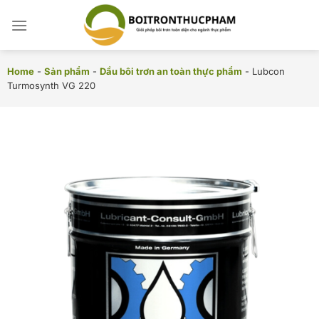
Chuyển
đến
nội
dung
Home
-
Sản phẩm
-
Dầu bôi trơn an toàn thực phẩm
-
Lubcon
Turmosynth VG 220