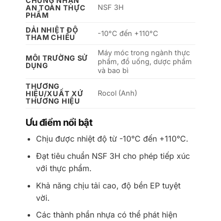
CHỨNG NHẬN
NSF 3H
AN TOÀN THỰC
PHẨM
DẢI NHIỆT ĐỘ
-10°C đến +110°C
THAM CHIẾU
Máy móc trong ngành thực
MÔI TRƯỜNG SỬ
phẩm, đồ uống, dược phẩm
DỤNG
và bao bì
THƯƠNG
Rocol (Anh)
HIỆU/XUẤT XỨ
THƯƠNG HIỆU
Ưu điểm nổi bật
Chịu được nhiệt độ từ -10°C đến +110°C.
Đạt tiêu chuẩn NSF 3H cho phép tiếp xúc
với thực phẩm.
Khả năng chịu tải cao, độ bền EP tuyệt
vời.
Các thành phần nhựa có thể phát hiện