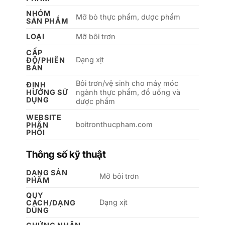
NHÓM
Mỡ bò thực phẩm, dược phẩm
SẢN PHẨM
LOẠI
Mỡ bôi trơn
CẤP
Dạng xịt
ĐỘ/PHIÊN
BẢN
Bôi trơn/vệ sinh cho máy móc
ĐỊNH
HƯỚNG SỬ
ngành thực phẩm, đồ uống và
DỤNG
dược phẩm
WEBSITE
boitronthucpham.com
PHÂN
PHỐI
Thông số kỹ thuật
DẠNG SẢN
Mỡ bôi trơn
PHẨM
QUY
Dạng xịt
CÁCH/DẠNG
DÙNG