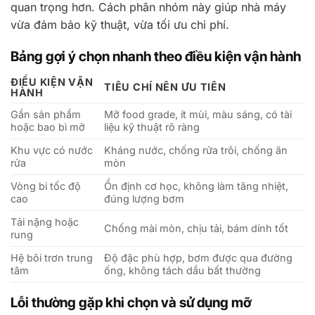
quan trọng hơn. Cách phân nhóm này giúp nhà máy
vừa đảm bảo kỹ thuật, vừa tối ưu chi phí.
Bảng gợi ý chọn nhanh theo điều kiện vận hành
ĐIỀU KIỆN VẬN
TIÊU CHÍ NÊN ƯU TIÊN
HÀNH
Gần sản phẩm
Mỡ food grade, ít mùi, màu sáng, có tài
hoặc bao bì mở
liệu kỹ thuật rõ ràng
Khu vực có nước
Kháng nước, chống rửa trôi, chống ăn
rửa
mòn
Vòng bi tốc độ
Ổn định cơ học, không làm tăng nhiệt,
cao
đúng lượng bơm
Tải nặng hoặc
Chống mài mòn, chịu tải, bám dính tốt
rung
Hệ bôi trơn trung
Độ đặc phù hợp, bơm được qua đường
tâm
ống, không tách dầu bất thường
Lỗi thường gặp khi chọn và sử dụng mỡ