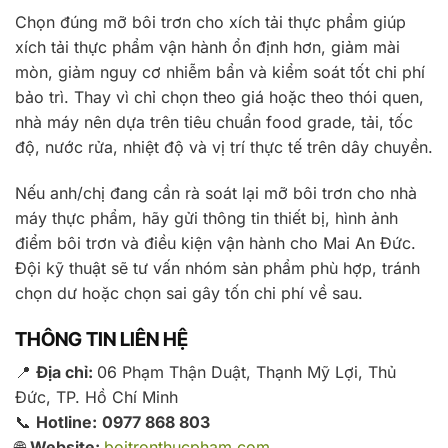
Chọn đúng mỡ bôi trơn cho xích tải thực phẩm giúp
xích tải thực phẩm vận hành ổn định hơn, giảm mài
mòn, giảm nguy cơ nhiễm bẩn và kiểm soát tốt chi phí
bảo trì. Thay vì chỉ chọn theo giá hoặc theo thói quen,
nhà máy nên dựa trên tiêu chuẩn food grade, tải, tốc
độ, nước rửa, nhiệt độ và vị trí thực tế trên dây chuyền.
Nếu anh/chị đang cần rà soát lại mỡ bôi trơn cho nhà
máy thực phẩm, hãy gửi thông tin thiết bị, hình ảnh
điểm bôi trơn và điều kiện vận hành cho Mai An Đức.
Đội kỹ thuật sẽ tư vấn nhóm sản phẩm phù hợp, tránh
chọn dư hoặc chọn sai gây tốn chi phí về sau.
THÔNG TIN LIÊN HỆ
📍
Địa chỉ:
06 Phạm Thận Duật, Thạnh Mỹ Lợi, Thủ
Đức, TP. Hồ Chí Minh
📞
Hotline:
0977 868 803
🌐
Website:
boitronthucpham.com