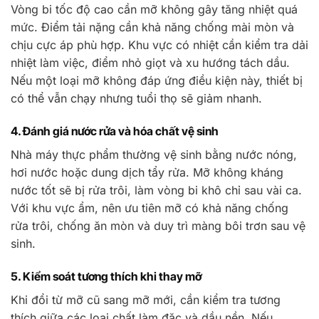
Vòng bi tốc độ cao cần mỡ không gây tăng nhiệt quá
mức. Điểm tải nặng cần khả năng chống mài mòn và
chịu cực áp phù hợp. Khu vực có nhiệt cần kiểm tra dải
nhiệt làm việc, điểm nhỏ giọt và xu hướng tách dầu.
Nếu một loại mỡ không đáp ứng điều kiện này, thiết bị
có thể vẫn chạy nhưng tuổi thọ sẽ giảm nhanh.
4. Đánh giá nước rửa và hóa chất vệ sinh
Nhà máy thực phẩm thường vệ sinh bằng nước nóng,
hơi nước hoặc dung dịch tẩy rửa. Mỡ không kháng
nước tốt sẽ bị rửa trôi, làm vòng bi khô chỉ sau vài ca.
Với khu vực ẩm, nên ưu tiên mỡ có khả năng chống
rửa trôi, chống ăn mòn và duy trì màng bôi trơn sau vệ
sinh.
5. Kiểm soát tương thích khi thay mỡ
Khi đổi từ mỡ cũ sang mỡ mới, cần kiểm tra tương
thích giữa các loại chất làm đặc và dầu nền. Nếu