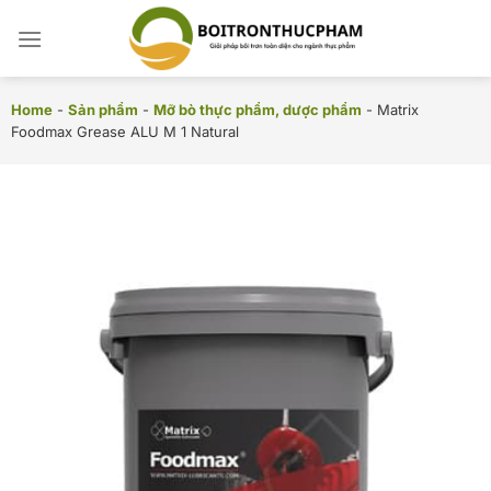
Chuyển
đến
nội
dung
Home
-
Sản phẩm
-
Mỡ bò thực phẩm, dược phẩm
-
Matrix
Foodmax Grease ALU M 1 Natural