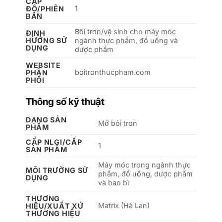
CẤP
1
ĐỘ/PHIÊN
BẢN
Bôi trơn/vệ sinh cho máy móc
ĐỊNH
HƯỚNG SỬ
ngành thực phẩm, đồ uống và
DỤNG
dược phẩm
WEBSITE
boitronthucpham.com
PHÂN
PHỐI
Thông số kỹ thuật
DẠNG SẢN
Mỡ bôi trơn
PHẨM
CẤP NLGI/CẤP
1
SẢN PHẨM
Máy móc trong ngành thực
MÔI TRƯỜNG SỬ
phẩm, đồ uống, dược phẩm
DỤNG
và bao bì
THƯƠNG
Matrix (Hà Lan)
HIỆU/XUẤT XỨ
THƯƠNG HIỆU