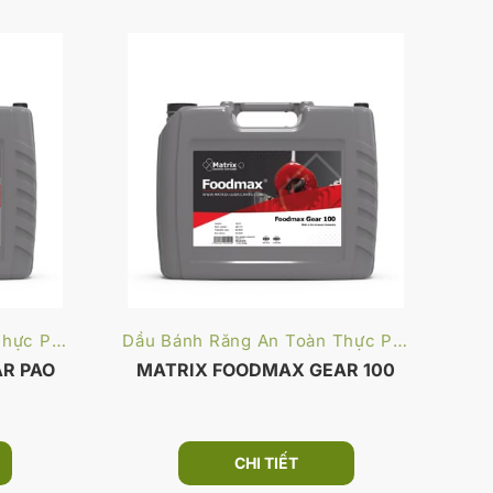
Dầu Bánh Răng An Toàn Thực Phẩm
Dầu Bánh Răng An Toàn Thực Phẩm
R PAO
MATRIX FOODMAX GEAR 100
M
CHI TIẾT