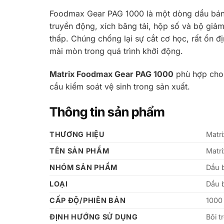
Foodmax Gear PAG 1000 là một dòng dầu bánh r
truyền động, xích băng tải, hộp số và bộ giả
thấp. Chúng chống lại sự cắt cơ học, rất ổn đị
mài mòn trong quá trình khởi động.
Matrix Foodmax Gear PAG 1000
phù hợp cho đ
cầu kiểm soát vệ sinh trong sản xuất.
Thông tin sản phẩm
THƯƠNG HIỆU
Matri
TÊN SẢN PHẨM
Matr
NHÓM SẢN PHẨM
Dầu 
LOẠI
Dầu 
CẤP ĐỘ/PHIÊN BẢN
1000
ĐỊNH HƯỚNG SỬ DỤNG
Bôi 