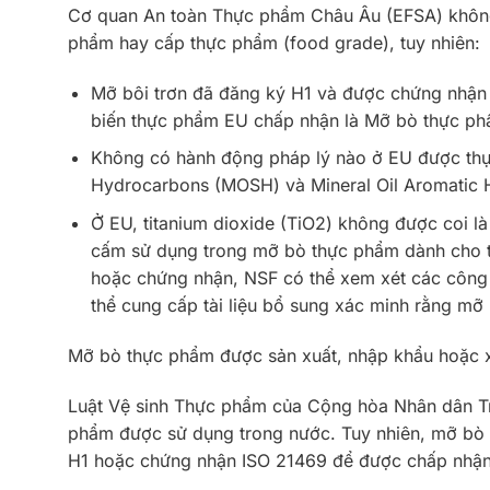
Cơ quan An toàn Thực phẩm Châu Âu (EFSA) không 
phẩm hay cấp thực phẩm (food grade), tuy nhiên:
Mỡ bôi trơn đã đăng ký H1 và được chứng nhận
biến thực phẩm EU chấp nhận là Mỡ bò thực ph
Không có hành động pháp lý nào ở EU được thực
Hydrocarbons (MOSH) và Mineral Oil Aromatic
Ở EU, titanium dioxide (TiO2) không được coi l
cấm sử dụng trong mỡ bò thực phẩm dành cho th
hoặc chứng nhận, NSF có thể xem xét các công 
thể cung cấp tài liệu bổ sung xác minh rằng m
Mỡ bò thực phẩm được sản xuất, nhập khẩu hoặc x
Luật Vệ sinh Thực phẩm của Cộng hòa Nhân dân T
phẩm được sử dụng trong nước. Tuy nhiên, mỡ bò
H1 hoặc chứng nhận ISO 21469 để được chấp nhận r