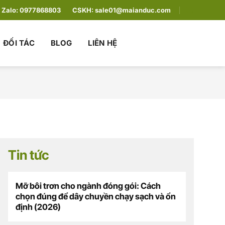
Zalo:
0977868803
CSKH:
sale01@maianduc.com
ĐỐI TÁC
BLOG
LIÊN HỆ
Tin tức
Mỡ bôi trơn cho ngành đóng gói: Cách
chọn đúng để dây chuyền chạy sạch và ổn
định (2026)